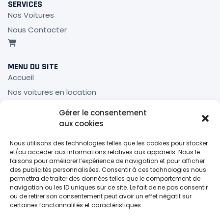
SERVICES
Nos Voitures
Nous Contacter
MENU DU SITE
Accueil
Nos voitures en location
Mon compte
Gérer le consentement
Panier
aux cookies
Validation de la commande
Nous utilisons des technologies telles que les cookies pour stocker
et/ou accéder aux informations relatives aux appareils. Nous le
INFOS LÉGALES
faisons pour améliorer l’expérience de navigation et pour afficher
des publicités personnalisées. Consentir à ces technologies nous
Mentions Légales
permettra de traiter des données telles que le comportement de
Politique de confidentialité
navigation ou les ID uniques sur ce site. Le fait de ne pas consentir
ou de retirer son consentement peut avoir un effet négatif sur
Politique de cookies (UE)
certaines fonctonnalités et caractéristiques.
CGL