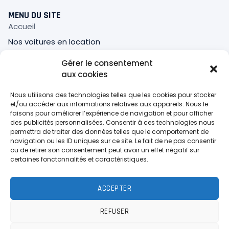
MENU DU SITE
Accueil
Nos voitures en location
Mon compte
Gérer le consentement
Panier
aux cookies
Validation de la commande
Nous utilisons des technologies telles que les cookies pour stocker
et/ou accéder aux informations relatives aux appareils. Nous le
INFOS LÉGALES
faisons pour améliorer l’expérience de navigation et pour afficher
des publicités personnalisées. Consentir à ces technologies nous
Mentions Légales
permettra de traiter des données telles que le comportement de
Politique de confidentialité
navigation ou les ID uniques sur ce site. Le fait de ne pas consentir
ou de retirer son consentement peut avoir un effet négatif sur
Politique de cookies (UE)
certaines fonctonnalités et caractéristiques.
CGL
CGU
ACCEPTER
Politique De Remboursement
REFUSER
© 2026 ETHAN SERVICE LOCATION - Site de location