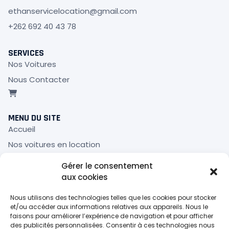
ethanservicelocation@gmail.com
+262 692 40 43 78
SERVICES
Nos Voitures
Nous Contacter
MENU DU SITE
Accueil
Nos voitures en location
Mon compte
Gérer le consentement
Panier
aux cookies
Validation de la commande
Nous utilisons des technologies telles que les cookies pour stocker
et/ou accéder aux informations relatives aux appareils. Nous le
INFOS LÉGALES
faisons pour améliorer l’expérience de navigation et pour afficher
des publicités personnalisées. Consentir à ces technologies nous
Mentions Légales